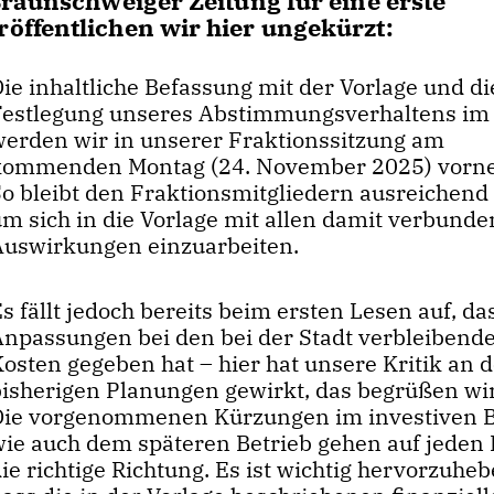
Braunschweiger Zeitung für eine erste
öffentlichen wir hier ungekürzt:
ie inhaltliche Befassung mit der Vorlage und di
Festlegung unseres Abstimmungsverhaltens im
werden wir in unserer Fraktionssitzung am
kommenden Montag (24. November 2025) vorn
So bleibt den Fraktionsmitgliedern ausreichend 
um sich in die Vorlage mit allen damit verbund
Auswirkungen einzuarbeiten.
s fällt jedoch bereits beim ersten Lesen auf, da
Anpassungen bei den bei der Stadt verbleibend
Kosten gegeben hat – hier hat unsere Kritik an 
bisherigen Planungen gewirkt, das begrüßen wir
Die vorgenommenen Kürzungen im investiven B
wie auch dem späteren Betrieb gehen auf jeden F
ie richtige Richtung. Es ist wichtig hervorzuheb