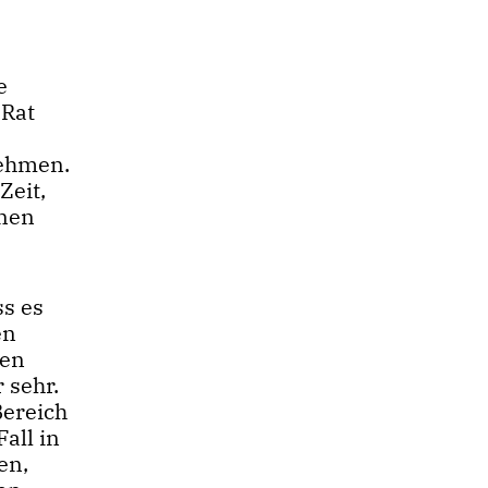
e
 Rat
ehmen.
Zeit,
enen
ss es
en
den
 sehr.
ereich
all in
en,