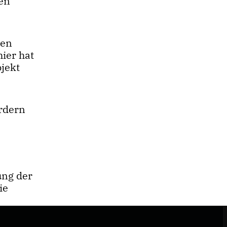
len
ven
hier hat
ojekt
ordern
ung der
ie