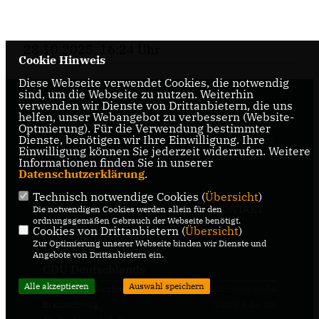
28.10.2025, 16:24 Uhr
Cookie Hinweis
Diese Webseite verwendet Cookies, die notwendig
sind, um die Webseite zu nutzen. Weiterhin
verwenden wir Dienste von Drittanbietern, die uns
Internetseite der CDU-Fraktion im Rat der Stadt
helfen, unser Webangebot zu verbessern (Website-
Braunschweig, mit aktuellen Informationen rund
Optmierung). Für die Verwendung bestimmter
Dienste, benötigen wir Ihre Einwilligung. Ihre
um die Kommunalpolitik in der zweitgrößten Stadt
Einwilligung können Sie jederzeit widerrufen. Weitere
Niedersachsens.
Informationen finden Sie in unserer
Datenschutzerklärung
.
Technisch notwendige Cookies (
Übersicht
)
IMPRESSUM
DATENSCHUTZ
KONTAKT
Die notwendigen Cookies werden allein für den
ordnungsgemäßen Gebrauch der Webseite benötigt.
Cookies von Drittanbietern (
Übersicht
)
CDU Niedersachsen
Zur Optimierung unserer Webseite binden wir Dienste und
Angebote von Drittanbietern ein.
CDU Deutschlands
Alle akzeptieren
Auswahl speichern
@2026 CDU-Ratsfraktion
Realisation: Sharkness Media
Braunschweig
GmbH & Co. KG