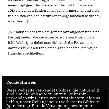
einen Topf geworfen werden dürfen, ist Hinrichs klar.
Die steigenden Zahlen sind aber alarmierend, und viele
fühlen sich von den betrunkenen Jugendlichen bedroht“,
ist er besorgt.
Wir müssen das Problem gemeinsam angehen und eine
Lösung finden, die auch den betroffenen Jugendlichen
hilft. Wichtig ist dabei natürlich auch die Prävention,
damit es zu diesen Problemen gar nicht erst kommt“, so
Hinrichs abschließend.
15.12.2008, 10:50 Uhr
Cookie Hinweis
Diese Webseite verwendet Cookies, die notwendig
sind, um die Webseite zu nutzen. Weiterhin
verwenden wir Dienste von Drittanbietern, die uns
Internetseite der CDU-Fraktion im Rat der Stadt
helfen, unser Webangebot zu verbessern (Website-
Braunschweig, mit aktuellen Informationen rund
Optmierung). Für die Verwendung bestimmter