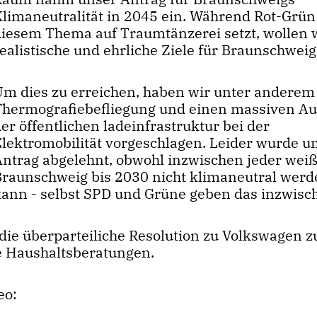
Klimaneutralität in 2045 ein. Während Rot-Grün
diesem Thema auf Traumtänzerei setzt, wollen 
ealistische und ehrliche Ziele für Braunschweig
Um dies zu erreichen, haben wir unter anderem
Thermografiebefliegung und einen massiven A
er öffentlichen ladeinfrastruktur bei der
Elektromobilität vorgeschlagen. Leider wurde u
Antrag abgelehnt, obwohl inzwischen jeder weiß
Braunschweig bis 2030 nicht klimaneutral wer
kann - selbst SPD und Grüne geben das inzwisc
 die überparteiliche Resolution zu Volkswagen z
e Haushaltsberatungen.
eo: