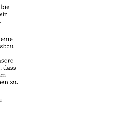
 bie
wir
.
 eine
usbau
nsere
, dass
den
hen zu.
u