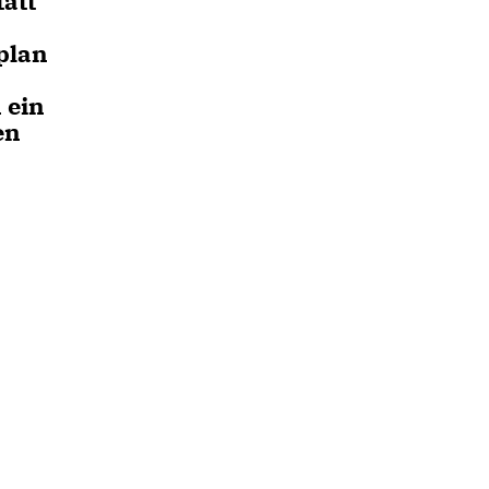
tatt
plan
 ein
en