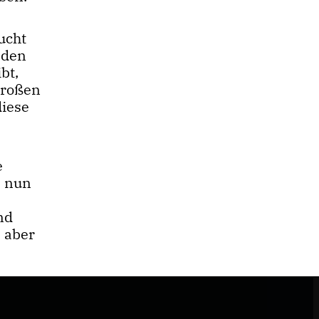
ucht
 den
bt,
großen
diese
e
s nun
nd
 aber