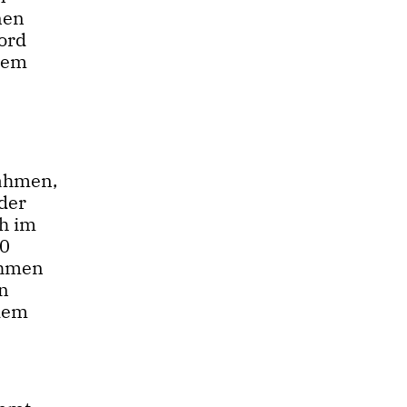
onen
kord
 dem
nahmen,
der
h im
20
ahmen
en
 dem