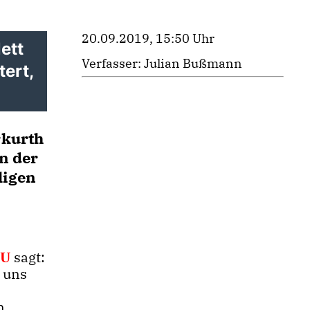
20.09.2019, 15:50 Uhr
ett
Verfasser: Julian Bußmann
tert,
rkurth
en der
ligen
DU
sagt:
 uns
n