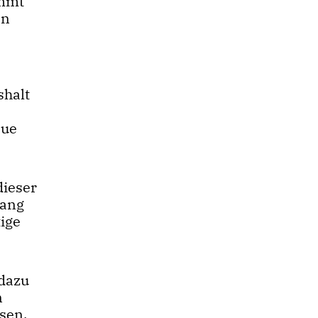
ommt
en
shalt
eue
dieser
gang
tige
 dazu
n
sen.