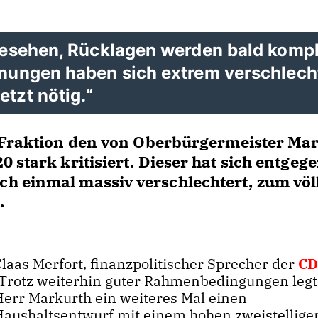
rgesehen, Rücklagen werden bald kompl
anungen haben sich extrem verschlech
tzt nötig.“
Fraktion den von Oberbürgermeister Ma
 stark kritisiert. Dieser hat sich entgeg
h einmal massiv verschlechtert, zum völ
.
laas Merfort, finanzpolitischer Sprecher der
C
Trotz weiterhin guter Rahmenbedingungen legt
Herr Markurth ein weiteres Mal einen
Haushaltsentwurf mit einem hohen zweistellige