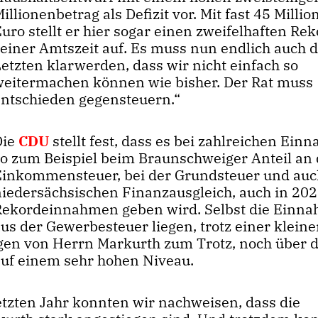
illionenbetrag als Defizit vor. Mit fast 45 Milli
uro stellt er hier sogar einen zweifelhaften Re
seiner Amtszeit auf. Es muss nun endlich auch
etzten klarwerden, dass wir nicht einfach so
weitermachen können wie bisher. Der Rat muss
entschieden gegensteuern.“
Die
CDU
stellt fest, dass es bei zahlreichen Ein
so zum Beispiel beim Braunschweiger Anteil an 
Einkommensteuer, bei der Grundsteuer und auc
niedersächsischen Finanzausgleich, auch in 20
Rekordeinnahmen geben wird. Selbst die Einn
us der Gewerbesteuer liegen, trotz einer klein
gen von Herrn Markurth zum Trotz, noch über
auf einem sehr hohen Niveau.
tzten Jahr konnten wir nachweisen, dass die