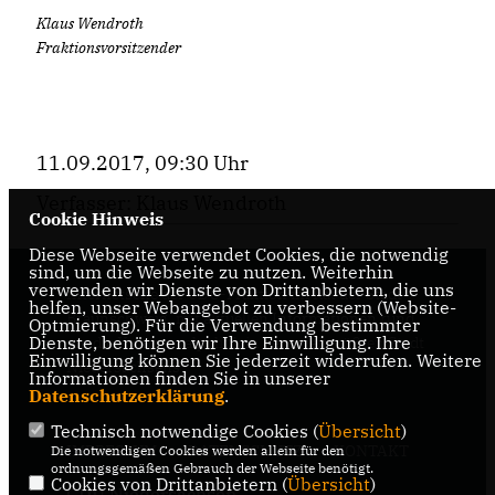
Klaus Wendroth
Fraktionsvorsitzender
11.09.2017, 09:30 Uhr
Verfasser: Klaus Wendroth
Cookie Hinweis
Diese Webseite verwendet Cookies, die notwendig
sind, um die Webseite zu nutzen. Weiterhin
verwenden wir Dienste von Drittanbietern, die uns
Internetseite der CDU-Fraktion im Rat der Stadt
helfen, unser Webangebot zu verbessern (Website-
Braunschweig, mit aktuellen Informationen rund
Optmierung). Für die Verwendung bestimmter
Dienste, benötigen wir Ihre Einwilligung. Ihre
um die Kommunalpolitik in der zweitgrößten Stadt
Einwilligung können Sie jederzeit widerrufen. Weitere
Niedersachsens.
Informationen finden Sie in unserer
Datenschutzerklärung
.
Technisch notwendige Cookies (
Übersicht
)
IMPRESSUM
DATENSCHUTZ
KONTAKT
Die notwendigen Cookies werden allein für den
ordnungsgemäßen Gebrauch der Webseite benötigt.
Cookies von Drittanbietern (
Übersicht
)
CDU Niedersachsen