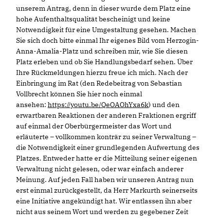
unserem Antrag, denn in dieser wurde dem Platz eine
hohe Aufenthaltsqualität bescheinigt und keine
Notwendigkeit für eine Umgestaltung gesehen. Machen
Sie sich doch bitte einmal Ihr eigenes Bild vom Herzogin-
Anna-Amalia-Platz und schreiben mir, wie Sie diesen
Platz erleben und ob Sie Handlungsbedarf sehen. Über
Ihre Rückmeldungen hierzu freue ich mich. Nach der
Einbringung im Rat (den Redebeitrag von Sebastian
Vollbrecht können Sie hier noch einmal
ansehen:
https://youtu.be/QeOAOhYxa6k
) und den
erwartbaren Reaktionen der anderen Fraktionen ergriff
auf einmal der Oberbürgermeister das Wort und
erläuterte – vollkommen konträr zu seiner Verwaltung –
die Notwendigkeit einer grundlegenden Aufwertung des
Platzes. Entweder hatte er die Mitteilung seiner eigenen
Verwaltung nicht gelesen, oder war einfach anderer
Meinung. Auf jeden Fall haben wir unseren Antrag nun
erst einmal zurückgestellt, da Herr Markurth seinerseits
eine Initiative angekündigt hat. Wir entlassen ihn aber
nicht aus seinem Wort und werden zu gegebener Zeit