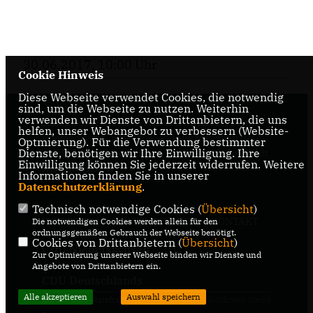
30.06.2017, 10:00 Uhr
Cookie Hinweis
Diese Webseite verwendet Cookies, die notwendig
sind, um die Webseite zu nutzen. Weiterhin
verwenden wir Dienste von Drittanbietern, die uns
Internetseite der CDU-Fraktion im Rat der Stadt
helfen, unser Webangebot zu verbessern (Website-
Braunschweig, mit aktuellen Informationen rund
Optmierung). Für die Verwendung bestimmter
Dienste, benötigen wir Ihre Einwilligung. Ihre
um die Kommunalpolitik in der zweitgrößten Stadt
Einwilligung können Sie jederzeit widerrufen. Weitere
Niedersachsens.
Informationen finden Sie in unserer
Datenschutzerklärung
.
Technisch notwendige Cookies (
Übersicht
)
IMPRESSUM
DATENSCHUTZ
KONTAKT
Die notwendigen Cookies werden allein für den
ordnungsgemäßen Gebrauch der Webseite benötigt.
Cookies von Drittanbietern (
Übersicht
)
CDU Niedersachsen
Zur Optimierung unserer Webseite binden wir Dienste und
Angebote von Drittanbietern ein.
CDU Deutschlands
Alle akzeptieren
Auswahl speichern
@2026 CDU-Ratsfraktion
Realisation: Sharkness Media