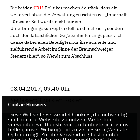
Die beiden
CDU
-Politiker machen deutlich, dass ein
weiteres Lob an die Verwaltung zu richten ist. „Innerhalb
kürzester Zeit wurde nicht nur ein
Unterbringungskonzept erstellt und realisiert, sondern
auch den tatsächlichen Gegebenheiten angepasst. Ich
danke daher allen Beteiligten für ihre schnelle und
zielführende Arbeit im Sinne der Braunschweiger
Steuerzahler“, so Wendt zum Abschluss.
08.04.2017, 09:40 Uhr
Verfasser: Thorsten Köster
Cookie Hinweis
Diese Webseite verwendet Cookies, die notwendig
sind, um die Webseite zu nutzen. Weiterhin
verwenden wir Dienste von Drittanbietern, die uns
Internetseite der CDU-Fraktion im Rat der Stadt
helfen, unser Webangebot zu verbessern (Website-
Braunschweig, mit aktuellen Informationen rund
Optmierung). Für die Verwendung bestimmter
Dienste, benötigen wir Ihre Einwilligung. Ihre
um die Kommunalpolitik in der zweitgrößten Stadt