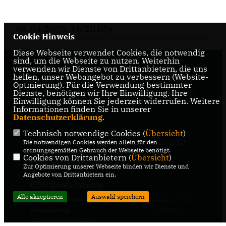
01.04.2008, 16:20 Uhr
Cookie Hinweis
Diese Webseite verwendet Cookies, die notwendig
sind, um die Webseite zu nutzen. Weiterhin
verwenden wir Dienste von Drittanbietern, die uns
Internetseite der CDU-Fraktion im Rat der Stadt
helfen, unser Webangebot zu verbessern (Website-
Braunschweig, mit aktuellen Informationen rund
Optmierung). Für die Verwendung bestimmter
Dienste, benötigen wir Ihre Einwilligung. Ihre
um die Kommunalpolitik in der zweitgrößten Stadt
Einwilligung können Sie jederzeit widerrufen. Weitere
Niedersachsens.
Informationen finden Sie in unserer
Datenschutzerklärung
.
Technisch notwendige Cookies (
Übersicht
)
IMPRESSUM
DATENSCHUTZ
KONTAKT
Die notwendigen Cookies werden allein für den
ordnungsgemäßen Gebrauch der Webseite benötigt.
Cookies von Drittanbietern (
Übersicht
)
CDU Niedersachsen
Zur Optimierung unserer Webseite binden wir Dienste und
Angebote von Drittanbietern ein.
CDU Deutschlands
Alle akzeptieren
Auswahl speichern
@2026 CDU-Ratsfraktion
Realisation: Sharkness Media
Braunschweig
GmbH & Co. KG
Alle Rechte vorbehalten.