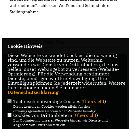
wahrnehmen“, schlossen Weißeno und Schmidt ihre
Stellungnahme.
01.04.2008, 14:06 Uhr
Cookie Hinweis
Diese Webseite verwendet Cookies, die notwendig
sind, um die Webseite zu nutzen. Weiterhin
verwenden wir Dienste von Drittanbietern, die uns
Internetseite der CDU-Fraktion im Rat der Stadt
helfen, unser Webangebot zu verbessern (Website-
Braunschweig, mit aktuellen Informationen rund
Optmierung). Für die Verwendung bestimmter
Dienste, benötigen wir Ihre Einwilligung. Ihre
um die Kommunalpolitik in der zweitgrößten Stadt
Einwilligung können Sie jederzeit widerrufen. Weitere
Niedersachsens.
Informationen finden Sie in unserer
Datenschutzerklärung
.
Technisch notwendige Cookies (
Übersicht
)
IMPRESSUM
DATENSCHUTZ
KONTAKT
Die notwendigen Cookies werden allein für den
ordnungsgemäßen Gebrauch der Webseite benötigt.
Cookies von Drittanbietern (
Übersicht
)
CDU Niedersachsen
Zur Optimierung unserer Webseite binden wir Dienste und
Angebote von Drittanbietern ein.