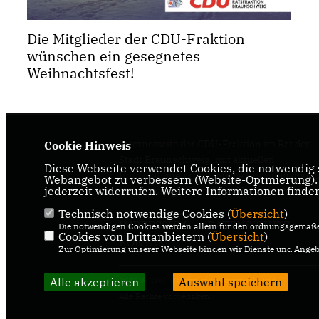
Die Mitglieder der CDU-Fraktion
wünschen ein gesegnetes
Weihnachtsfest!
Internetseite der CDU-Fraktion im Rat der
Cookie Hinweis
Stadt Braunschweig, mit aktuellen
Diese Webseite verwendet Cookies, die notwendig s
Informationen rund um die Kommunalpolit
Webangebot zu verbessern (Website-Optmierung). F
jederzeit widerrufen. Weitere Informationen finde
in der zweitgrößten Stadt Niedersachsens.
Technisch notwendige Cookies (
Übersicht
)
IMPRESSUM
DATENSCHUTZ
Die notwendigen Cookies werden allein für den ordnungsgemäße
Cookies von Drittanbietern (
Übersicht
)
KONTAKT
Zur Optimierung unserer Webseite binden wir Dienste und Angebo
Alle akzeptieren
Auswahl speichern
@2026 CDU-Ratsfraktion Braunschweig
Alle Rechte vorbehalten.