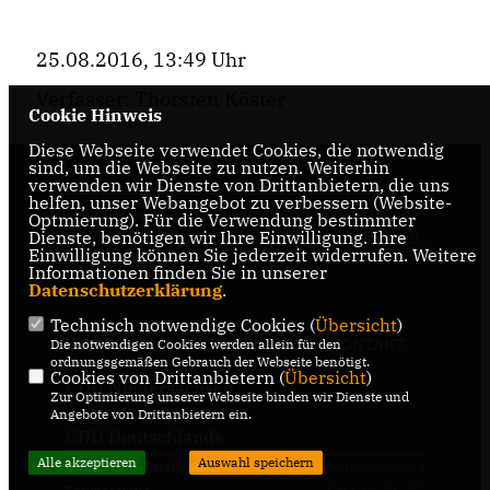
25.08.2016, 13:49 Uhr
Verfasser: Thorsten Köster
Cookie Hinweis
Diese Webseite verwendet Cookies, die notwendig
sind, um die Webseite zu nutzen. Weiterhin
verwenden wir Dienste von Drittanbietern, die uns
Internetseite der CDU-Fraktion im Rat der Stadt
helfen, unser Webangebot zu verbessern (Website-
Braunschweig, mit aktuellen Informationen rund
Optmierung). Für die Verwendung bestimmter
Dienste, benötigen wir Ihre Einwilligung. Ihre
um die Kommunalpolitik in der zweitgrößten Stadt
Einwilligung können Sie jederzeit widerrufen. Weitere
Niedersachsens.
Informationen finden Sie in unserer
Datenschutzerklärung
.
Technisch notwendige Cookies (
Übersicht
)
IMPRESSUM
DATENSCHUTZ
KONTAKT
Die notwendigen Cookies werden allein für den
ordnungsgemäßen Gebrauch der Webseite benötigt.
Cookies von Drittanbietern (
Übersicht
)
CDU Niedersachsen
Zur Optimierung unserer Webseite binden wir Dienste und
Angebote von Drittanbietern ein.
CDU Deutschlands
Alle akzeptieren
Auswahl speichern
@2026 CDU-Ratsfraktion
Realisation: Sharkness Media