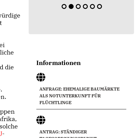
würdige
t
ei
liche
Informationen
d die
.
ANFRAGE: EHEMALIGE BAUMÄRKTE
en.
ALS NOTUNTERKUNFT FÜR
FLÜCHTLINGE
uppen
frika,
 solche
ANTRAG: STÄNDIGER
U
-