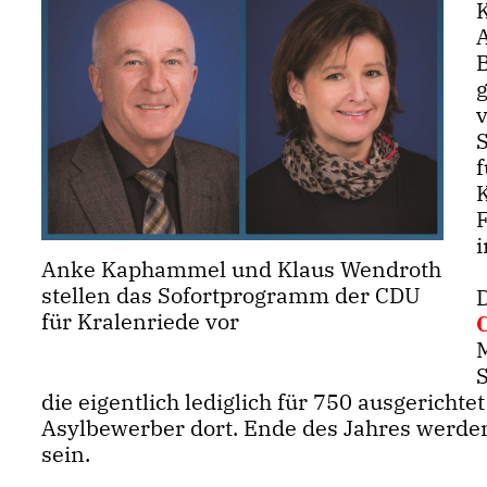
K
f
Anke Kaphammel und Klaus Wendroth
stellen das Sofortprogramm der CDU
D
für Kralenriede vor
M
S
die eigentlich lediglich für 750 ausgericht
Asylbewerber dort. Ende des Jahres werde
sein.