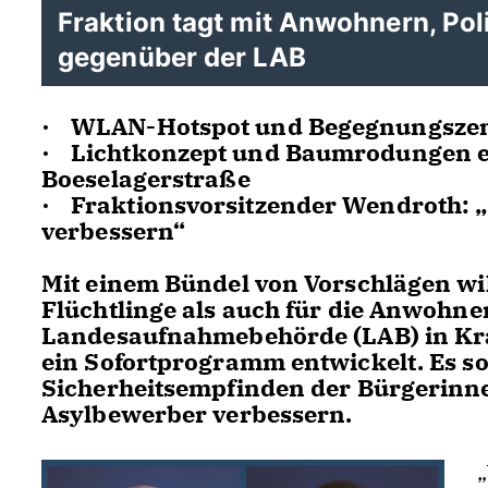
Fraktion tagt mit Anwohnern, Pol
gegenüber der LAB
·
WLAN-Hotspot und Begegnungszentr
·
Lichtkonzept und Baumrodungen 
Boeselagerstraße
·
Fraktionsvorsitzender Wendroth: „
verbessern“
Mit einem Bündel von Vorschlägen wil
Flüchtlinge als auch für die Anwohner
Landesaufnahmebehörde (LAB) in Kral
ein Sofortprogramm entwickelt. Es sol
Sicherheitsempfinden der Bürgerinn
Asylbewerber verbessern.