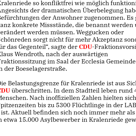
ralenriede so konfliktfrei wie möglich funktioni
Angesichts der dramatischen Überbelegung hab
Befürchtungen der Anwohner zugenommen. Es 
ganz konkrete Missstände, die benannt werden
verändert werden müssen. Weggucken oder
Schönreden sorgt nicht für mehr Akzeptanz son
ür das Gegenteil“, sagte der
CDU
-Fraktionsvors
Klaus Wendroth, nach der auswärtigen
Fraktionssitzung im Saal der Ecclesia Gemeinde
in der Boeselagerstraße.
ie Belastungsgrenze für Kralenriede ist aus Sic
CDU
überschritten. In dem Stadtteil leben rund
enschen. Nach inoffiziellen Zahlen hielten sich
pitzenzeiten bis zu 5300 Flüchtlinge in der LAB
et ist. Aktuell befinden sich noch immer mehr al
n etwa 15.000 Asylbewerber in Kralenriede ge