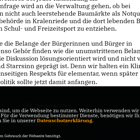
rage wird an die Verwaltung gehen, ob bei
 nicht auch leerstehende Baumärkte als Notqu
behörde in Kralenriede und die dort lebenden 
 Schul- und Freizeitsport zu entziehen.
 die Belange der Bürgerinnen und Bürger in
enso Gehör finden wie die unumstrittenen Bela
e Diskussion lösungsorientiert wird und nicht 
d Starrsinn geprägt ist. Denn wir halten ein Kl
nseitigen Respekts für elementar, wenn später 
litik sollte jetzt damit anfangen.
CDU Niedersachsen
ind, um die Webseite zu nutzen. Weiterhin verwenden wir D
ik
ür die Verwendung bestimmter Dienste, benötigen wir Ihre
n Sie in unserer
Datenschutzerklärung
.
CDU Deutschlands
n Gebrauch der Webseite benötigt.