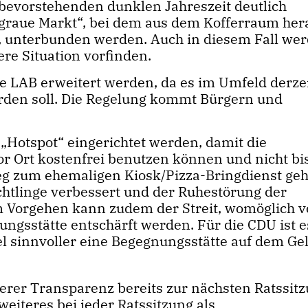
bevorstehenden dunklen Jahreszeit deutlich
graue Markt“, bei dem aus dem Kofferraum her
, unterbunden werden. Auch in diesem Fall we
ere Situation vorfinden.
e LAB erweitert werden, da es im Umfeld derzei
rden soll. Die Regelung kommt Bürgern und
Hotspot“ eingerichtet werden, damit die
r Ort kostenfrei benutzen können und nicht b
 zum ehemaligen Kiosk/Pizza-Bringdienst ge
üchtlinge verbessert und der Ruhestörung der
m Vorgehen kann zudem der Streit, womöglich v
ngsstätte entschärft werden. Für die CDU ist e
iel sinnvoller eine Begegnungsstätte auf dem Ge
erer Transparenz bereits zur nächsten Ratssit
weiteres bei jeder Ratssitzung als