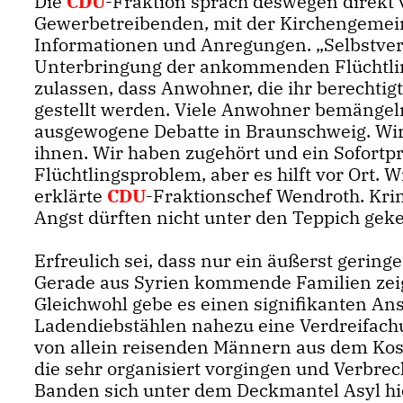
Die
CDU
-Fraktion sprach deswegen direkt 
Gewerbetreibenden, mit der Kirchengemeind
Informationen und Anregungen. „Selbstvers
Unterbringung der ankommenden Flüchtlin
zulassen, dass Anwohner, die ihr berechtig
gestellt werden. Viele Anwohner bemängel
ausgewogene Debatte in Braunschweig. Wir
ihnen. Wir haben zugehört und ein Sofortpr
Flüchtlingsproblem, aber es hilft vor Ort. 
erklärte
CDU
-Fraktionschef Wendroth. Krim
Angst dürften nicht unter den Teppich gek
Erfreulich sei, dass nur ein äußerst geringe
Gerade aus Syrien kommende Familien zeigte
Gleichwohl gebe es einen signifikanten Anst
Ladendiebstählen nahezu eine Verdreifach
von allein reisenden Männern aus dem Kos
die sehr organisiert vorgingen und Verbrec
Banden sich unter dem Deckmantel Asyl h