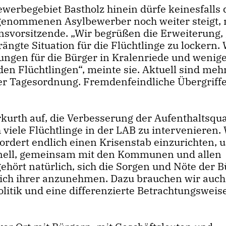
werbegebiet Bastholz hinein dürfe keinesfalls 
fgenommenen Asylbewerber noch weiter steigt,
nsvorsitzende. „Wir begrüßen die Erweiterung,
rängte Situation für die Flüchtlinge zu lockern. 
ungen für die Bürger in Kralenriede und wenig
den Flüchtlingen“, meinte sie. Aktuell sind meh
der Tagesordnung. Fremdenfeindliche Übergriffe
urth auf, die Verbesserung der Aufenthaltsqua
iele Flüchtlinge in der LAB zu intervenieren. 
ordert endlich einen Krisenstab einzurichten, 
onell, gemeinsam mit den Kommunen und allen
hört natürlich, sich die Sorgen und Nöte der B
sich ihrer anzunehmen. Dazu brauchen wir auch
itik und eine differenzierte Betrachtungsweise