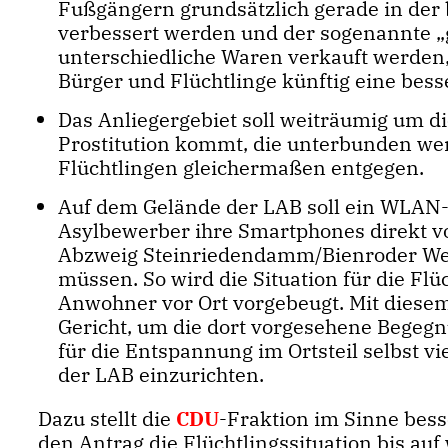
Fußgängern grundsätzlich gerade in der 
verbessert werden und der sogenannte „
unterschiedliche Waren verkauft werden
Bürger und Flüchtlinge künftig eine bess
Das Anliegergebiet soll weiträumig um di
Prostitution kommt, die unterbunden we
Flüchtlingen gleichermaßen entgegen.
Auf dem Gelände der LAB soll ein WLAN-„
Asylbewerber ihre Smartphones direkt vo
Abzweig Steinriedendamm/Bienroder Weg
müssen. So wird die Situation für die Fl
Anwohner vor Ort vorgebeugt. Mit diese
Gericht, um die dort vorgesehene Begegnu
für die Entspannung im Ortsteil selbst v
der LAB einzurichten.
Dazu stellt die
CDU
-Fraktion im Sinne bess
den Antrag die Flüchtlingssituation bis auf 