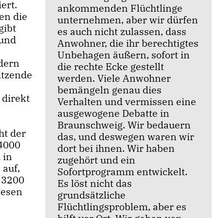
ert.
ankommenden Flüchtlinge
en die
unternehmen, aber wir dürfen
gibt
es auch nicht zulassen, dass
 und
Anwohner, die ihr berechtigtes
Unbehagen äußern, sofort in
dern
die rechte Ecke gestellt
itzende
werden. Viele Anwohner
bemängeln genau dies
 direkt
Verhalten und vermissen eine
ausgewogene Debatte in
Braunschweig. Wir bedauern
ht der
das, und deswegen waren wir
 4000
dort bei ihnen. Wir haben
 in
zugehört und ein
 auf,
Sofortprogramm entwickelt.
s 3200
Es löst nicht das
wesen
grundsätzliche
Flüchtlingsproblem, aber es