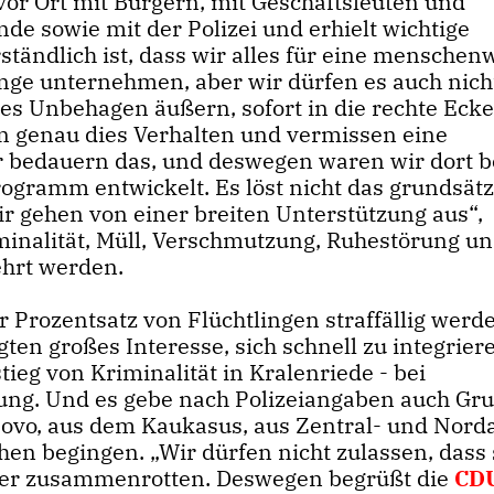
vor Ort mit Bürgern, mit Geschäftsleuten und
e sowie mit der Polizei und erhielt wichtige
tändlich ist, dass wir alles für eine menschen
ge unternehmen, aber wir dürfen es auch nich
tes Unbehagen äußern, sofort in die rechte Ecke
n genau dies Verhalten und vermissen eine
 bedauern das, und deswegen waren wir dort b
ogramm entwickelt. Es löst nicht das grundsätz
Wir gehen von einer breiten Unterstützung aus“,
inalität, Müll, Verschmutzung, Ruhestörung un
ehrt werden.
r Prozentsatz von Flüchtlingen straffällig werde
n großes Interesse, sich schnell zu integrier
ieg von Kriminalität in Kralenriede - bei
ung. Und es gebe nach Polizeiangaben auch Gr
ovo, aus dem Kaukasus, aus Zentral- und Norda
hen begingen. „Wir dürfen nicht zulassen, dass
ier zusammenrotten. Deswegen begrüßt die
CD