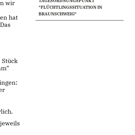
TAGESORDNUNGSPUNKT
rn wir
"FLÜCHTLINGSSITUATION IN
BRAUNSCHWEIG"
sen hat
 Das
n Stück
mm“
ringen:
er
lich.
jeweils