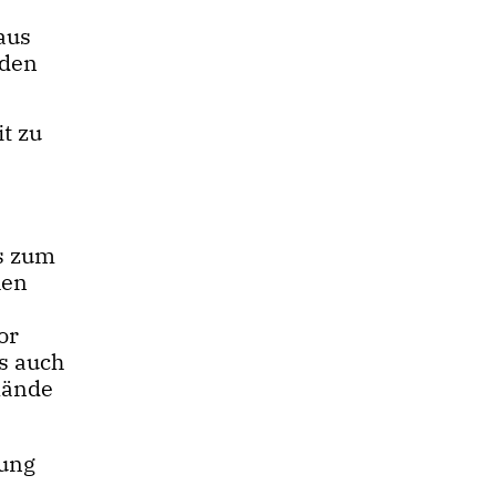
aus
rden
t zu
is zum
hen
or
s auch
lände
zung