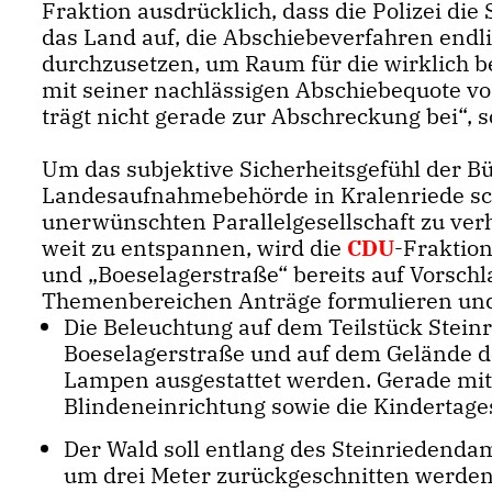
Fraktion ausdrücklich, dass die Polizei di
das Land auf, die Abschiebeverfahren end
durchzusetzen, um Raum für die wirklich be
mit seiner nachlässigen Abschiebequote vo
trägt nicht gerade zur Abschreckung bei“, 
Um das subjektive Sicherheitsgefühl der 
Landesaufnahmebehörde in Kralenriede schn
unerwünschten Parallelgesellschaft zu verh
weit zu entspannen, wird die
CDU
-Fraktio
und „Boeselagerstraße“ bereits auf Vorsch
Themenbereichen Anträge formulieren und 
Die Beleuchtung auf dem Teilstück Stein
Boeselagerstraße und auf dem Gelände de
Lampen ausgestattet werden. Gerade mit 
Blindeneinrichtung sowie die Kindertages
Der Wald soll entlang des Steinriedenda
um drei Meter zurückgeschnitten werden.