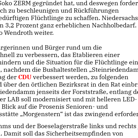
e Soko ZERM gegründet hat, und deswegen forde
lich zu beschleunigen und Rückführungen
dürftigen Flüchtlinge zu schaffen. Niedersach
n 3,2 Prozent ganz erheblichen Nachholbedarf.
so Wendroth weiter.
Bürgerinnen und Bürger rund um die
ell zu verbessern, das Etablieren einer
indern und die Situation für die Flüchtlinge ei
n, nachdem die Bushaltestellen „Steinriedenda
lag der
CDU
verbessert werden, zu folgenden
über den örtlichen Bezirksrat in den Rat einb
riedendamm jenseits der Forststraße, entlang d
r LAB soll modernisiert und mit helleren LED-
Blick auf die Prosenis Senioren- und
stätte „Morgenstern“ ist das zwingend erforder
mms und der Boeselagerstraße links und rechts 
 Damit soll das Sicherheitsempfinden von