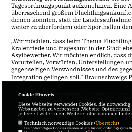
Tagesordnungspunkt aufzunehmen. Eine Anf
überraschend großem Flüchtlingsankünften
dienen könnten, statt die Landesaufnahme
weiter zu überfordern oder Sporthallen dem
Wir möchten, dass beim Thema Flüchtlinge
Kralenriede und insgesamt in der Stadt eb
Asylbewerber. Wir möchten endlich, dass di
Vorurteilen, Vorwürfen, Unterstellungen un
gegenseitigen Verständnisses und des gege
Integration gelingen soll.“ Braunschweigs Po
Internetseite der CDU-Fraktion im Rat der
Cookie Hinweis
Stadt Braunschweig, mit aktuellen
Diese Webseite verwendet Cookies, die notwendig s
Informationen rund um die Kommunalpolit
Webangebot zu verbessern (Website-Optmierung). F
jederzeit widerrufen. Weitere Informationen finde
in der zweitgrößten Stadt Niedersachsens.
Technisch notwendige Cookies (
Übersicht
)
IMPRESSUM
DATENSCHUTZ
Die notwendigen Cookies werden allein für den ordnungsgemäße