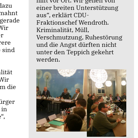
hilft vor Ort. Wir gehen von
dazu
einer breiten Unterstützung
 mahnt
aus“, erklärt CDU-
 gerade
Fraktionschef Wendroth.
Wir
Kriminalität, Müll,
er
Verschmutzung, Ruhestörung
rere
und die Angst dürften nicht
 sind
unter den Teppich gekehrt
werden.
lität
Wir
um die
ürger
 in
“,