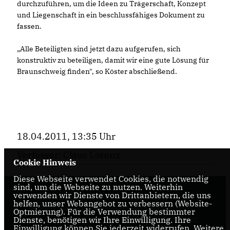
durchzuführen, um die Ideen zu Trägerschaft, Konzept
und Liegenschaft in ein beschlussfähiges Dokument zu
fassen.
Alle Beteiligten sind jetzt dazu aufgerufen, sich
konstruktiv zu beteiligen, damit wir eine gute Lösung für
Braunschweig finden", so Köster abschließend.
18.04.2011, 13:35 Uhr
Verfasser: Claus Lorenz
Cookie Hinweis
Diese Webseite verwendet Cookies, die notwendig
sind, um die Webseite zu nutzen. Weiterhin
verwenden wir Dienste von Drittanbietern, die uns
Internetseite der CDU-Fraktion im Rat der Stadt
helfen, unser Webangebot zu verbessern (Website-
Braunschweig, mit aktuellen Informationen rund
Optmierung). Für die Verwendung bestimmter
Dienste, benötigen wir Ihre Einwilligung. Ihre
um die Kommunalpolitik in der zweitgrößten Stadt
Einwilligung können Sie jederzeit widerrufen. Weitere