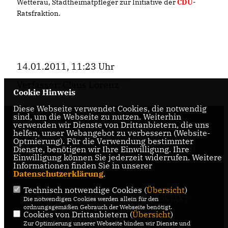
Wetterau, Stadtheimatpfleger zur Initiative der
CDU
-
Ratsfraktion.
14.01.2011, 11:23 Uhr
Verfasser: Claus Lorenz
Cookie Hinweis
Diese Webseite verwendet Cookies, die notwendig
sind, um die Webseite zu nutzen. Weiterhin
verwenden wir Dienste von Drittanbietern, die uns
Internetseite der CDU-Fraktion im Rat der Stadt
helfen, unser Webangebot zu verbessern (Website-
Braunschweig, mit aktuellen Informationen rund
Optmierung). Für die Verwendung bestimmter
Dienste, benötigen wir Ihre Einwilligung. Ihre
um die Kommunalpolitik in der zweitgrößten Stadt
Einwilligung können Sie jederzeit widerrufen. Weitere
Niedersachsens.
Informationen finden Sie in unserer
Datenschutzerklärung
.
Technisch notwendige Cookies (
Übersicht
)
IMPRESSUM
DATENSCHUTZ
KONTAKT
Die notwendigen Cookies werden allein für den
ordnungsgemäßen Gebrauch der Webseite benötigt.
Cookies von Drittanbietern (
Übersicht
)
CDU Niedersachsen
Zur Optimierung unserer Webseite binden wir Dienste und