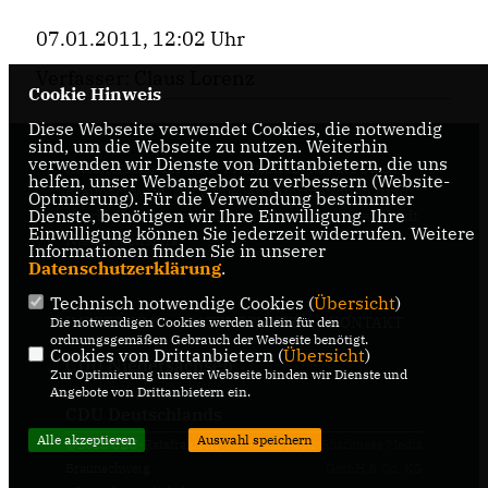
07.01.2011, 12:02 Uhr
Verfasser: Claus Lorenz
Cookie Hinweis
Diese Webseite verwendet Cookies, die notwendig
sind, um die Webseite zu nutzen. Weiterhin
verwenden wir Dienste von Drittanbietern, die uns
Internetseite der CDU-Fraktion im Rat der Stadt
helfen, unser Webangebot zu verbessern (Website-
Braunschweig, mit aktuellen Informationen rund
Optmierung). Für die Verwendung bestimmter
Dienste, benötigen wir Ihre Einwilligung. Ihre
um die Kommunalpolitik in der zweitgrößten Stadt
Einwilligung können Sie jederzeit widerrufen. Weitere
Niedersachsens.
Informationen finden Sie in unserer
Datenschutzerklärung
.
Technisch notwendige Cookies (
Übersicht
)
IMPRESSUM
DATENSCHUTZ
KONTAKT
Die notwendigen Cookies werden allein für den
ordnungsgemäßen Gebrauch der Webseite benötigt.
Cookies von Drittanbietern (
Übersicht
)
CDU Niedersachsen
Zur Optimierung unserer Webseite binden wir Dienste und
Angebote von Drittanbietern ein.
CDU Deutschlands
Alle akzeptieren
Auswahl speichern
@2026 CDU-Ratsfraktion
Realisation: Sharkness Media
Braunschweig
GmbH & Co. KG