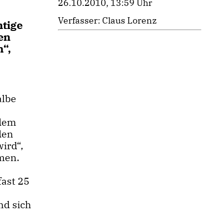
26.10.2010, 13:59 Uhr
Verfasser: Claus Lorenz
htige
en
n“,
albe
rdem
den
ird“,
men.
fast 25
nd sich