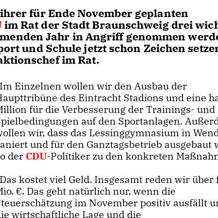
 ihrer für Ende November geplanten
U
im Rat der Stadt Braunschweig drei wic
menden Jahr in Angriff genommen werd
port und Schule jetzt schon Zeichen setze
aktionschef im Rat.
Im Einzelnen wollen wir den Ausbau der
Haupttribüne des Eintracht Stadions und eine h
Million für die Verbesserung der Trainings- und
Spielbedingungen auf den Sportanlagen. Auße
wollen wir, dass das Lessinggymnasium in Wen
saniert und für den Ganztagsbetrieb ausgebaut w
so der
CDU
-Politiker zu den konkreten Maßnah
as kostet viel Geld. Insgesamt reden wir über 
io. €. Das geht natürlich nur, wenn die
Steuerschätzung im November positiv ausfällt u
ie wirtschaftliche Lage und die