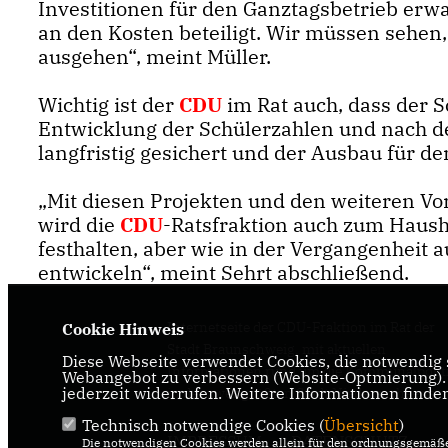
Investitionen für den Ganztagsbetrieb erw
an den Kosten beteiligt. Wir müssen sehen
ausgehen“, meint Müller.
Wichtig ist der
CDU
im Rat auch, dass der
Entwicklung der Schülerzahlen und nach
langfristig gesichert und der Ausbau für den
Mit diesen Projekten und den weiteren V
wird die
CDU
-Ratsfraktion auch zum Haush
festhalten, aber wie in der Vergangenheit 
entwickeln“, meint Sehrt abschließend.
Internetseite der CDU-Fraktion im Rat der
Cookie Hinweis
Stadt Braunschweig, mit aktuellen
Diese Webseite verwendet Cookies, die notwendig s
Informationen rund um die Kommunalpolit
Webangebot zu verbessern (Website-Optmierung). F
jederzeit widerrufen. Weitere Informationen finde
in der zweitgrößten Stadt Niedersachsens.
Technisch notwendige Cookies (
Übersicht
)
IMPRESSUM
DATENSCHUTZ
Die notwendigen Cookies werden allein für den ordnungsgemäße