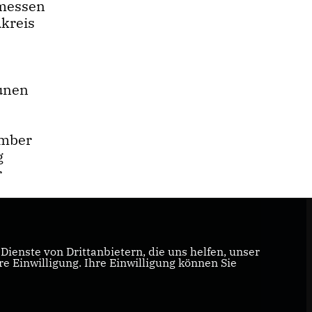
emessen
dkreis
unen
ember
g
r
ienste von Drittanbietern, die uns helfen, unser
 Einwilligung. Ihre Einwilligung können Sie