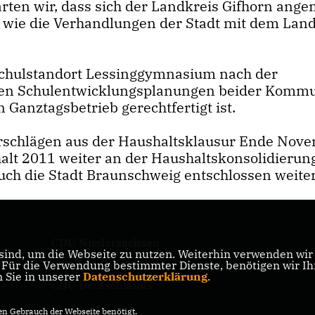
arten wir, dass sich der Landkreis Gifhorn ang
, wie die Verhandlungen der Stadt mit dem Lan
 Schulstandort Lessinggymnasium nach der
 den Schulentwicklungsplanungen beider Komm
 Ganztagsbetrieb gerechtfertigt ist.
orschlägen aus der Haushaltsklausur Ende Nov
alt 2011 weiter an der Haushaltskonsolidierun
auch die Stadt Braunschweig entschlossen weite
CDU Niedersachsen
ind, um die Webseite zu nutzen. Weiterhin verwenden wir D
ik
ür die Verwendung bestimmter Dienste, benötigen wir Ihre
n Sie in unserer
Datenschutzerklärung
.
CDU Deutschlands
n Gebrauch der Webseite benötigt.