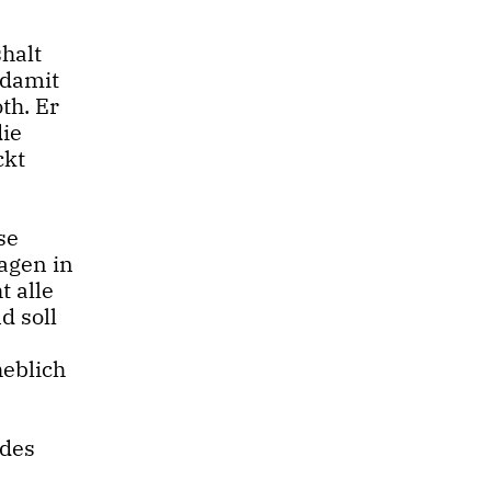
halt
 damit
th. Er
die
ckt
se
agen in
t alle
d soll
heblich
 des