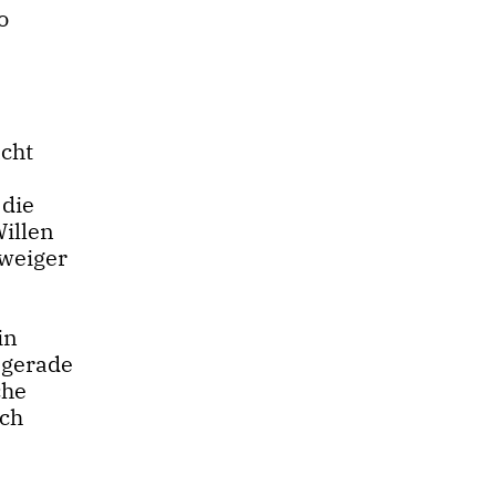
o
acht
 die
Willen
weiger
in
 gerade
che
ich