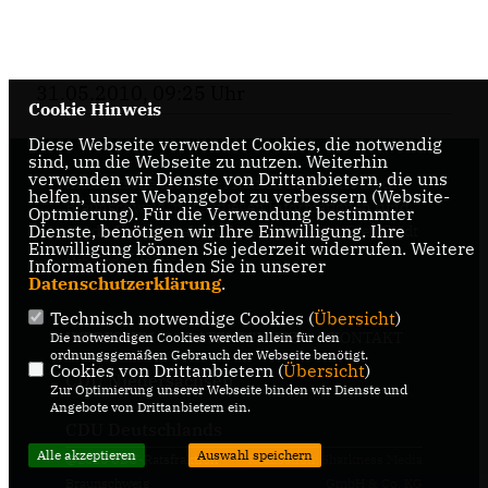
31.05.2010, 09:25 Uhr
Cookie Hinweis
Diese Webseite verwendet Cookies, die notwendig
sind, um die Webseite zu nutzen. Weiterhin
verwenden wir Dienste von Drittanbietern, die uns
Internetseite der CDU-Fraktion im Rat der Stadt
helfen, unser Webangebot zu verbessern (Website-
Braunschweig, mit aktuellen Informationen rund
Optmierung). Für die Verwendung bestimmter
Dienste, benötigen wir Ihre Einwilligung. Ihre
um die Kommunalpolitik in der zweitgrößten Stadt
Einwilligung können Sie jederzeit widerrufen. Weitere
Niedersachsens.
Informationen finden Sie in unserer
Datenschutzerklärung
.
Technisch notwendige Cookies (
Übersicht
)
IMPRESSUM
DATENSCHUTZ
KONTAKT
Die notwendigen Cookies werden allein für den
ordnungsgemäßen Gebrauch der Webseite benötigt.
Cookies von Drittanbietern (
Übersicht
)
CDU Niedersachsen
Zur Optimierung unserer Webseite binden wir Dienste und
Angebote von Drittanbietern ein.
CDU Deutschlands
Alle akzeptieren
Auswahl speichern
@2026 CDU-Ratsfraktion
Realisation: Sharkness Media
Braunschweig
GmbH & Co. KG