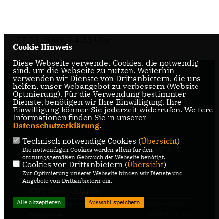
17.11.2009, 14:56 Uhr
Cookie Hinweis
Diese Webseite verwendet Cookies, die notwendig
sind, um die Webseite zu nutzen. Weiterhin
verwenden wir Dienste von Drittanbietern, die uns
Internetseite der CDU-Fraktion im Rat der Stadt
helfen, unser Webangebot zu verbessern (Website-
Braunschweig, mit aktuellen Informationen rund
Optmierung). Für die Verwendung bestimmter
Dienste, benötigen wir Ihre Einwilligung. Ihre
um die Kommunalpolitik in der zweitgrößten Stadt
Einwilligung können Sie jederzeit widerrufen. Weitere
Niedersachsens.
Informationen finden Sie in unserer
Datenschutzerklärung
.
Technisch notwendige Cookies (
Übersicht
)
IMPRESSUM
DATENSCHUTZ
KONTAKT
Die notwendigen Cookies werden allein für den
ordnungsgemäßen Gebrauch der Webseite benötigt.
Cookies von Drittanbietern (
Übersicht
)
CDU Niedersachsen
Zur Optimierung unserer Webseite binden wir Dienste und
Angebote von Drittanbietern ein.
CDU Deutschlands
Alle akzeptieren
Auswahl speichern
@2026 CDU-Ratsfraktion
Realisation: Sharkness Media
Braunschweig
GmbH & Co. KG