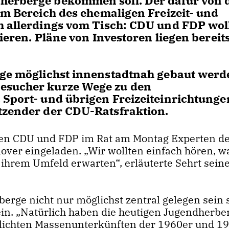
dherberge bekommen soll. Der dafür von 
im Bereich des ehemaligen Freizeit- und
ch allerdings vom Tisch: CDU und FDP wol
ieren. Pläne von Investoren liegen bereit
rge möglichst innenstadtnah gebaut werd
Besucher kurze Wege zu den
 Sport- und übrigen Freizeiteinrichtunge
tzender der CDU-Ratsfraktion.
aben CDU und FDP im Rat am Montag Experten d
er eingeladen. „Wir wollten einfach hören, w
ihrem Umfeld erwarten“, erläuterte Sehrt sein
rge nicht nur möglichst zentral gelegen sein s
in. „Natürlich haben die heutigen Jugendherbe
lichten Massenunterkünften der 1960er und 1