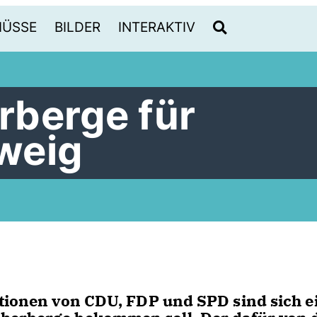
HÜSSE
BILDER
INTERAKTIV
berge für
weig
ktionen von CDU, FDP und SPD sind sich ei