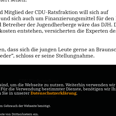
Mitglied der CDU-Ratsfraktion will sich auf
und sich auch um Finanzierungsmittel für den 
d Betreiber der Jugendherberge wäre das DJH. 
osten entstehen, versicherten die Experten d
en, dass sich die jungen Leute gerne an Brauns
der“, schloss er seine Stellungnahme.
CDU Niedersachsen
ind, um die Webseite zu nutzen. Weiterhin verwenden wir D
ik
ür die Verwendung bestimmter Dienste, benötigen wir Ihre
n Sie in unserer
Datenschutzerklärung
.
CDU Deutschlands
n Gebrauch der Webseite benötigt.
te von Drittanbietern ein.