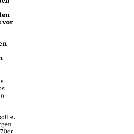
den
len
s vor
en
n
es
as
en
ollte.
rgen
970er