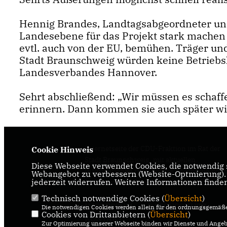
Hennig Brandes, Landtagsabgeordneter und 
Landesebene für das Projekt stark machen 
evtl. auch von der EU, bemühen. Träger un
Stadt Braunschweig würden keine Betriebsk
Landesverbandes Hannover.
Sehrt abschließend: „Wir müssen es schaff
erinnern. Dann kommen sie auch später wie
Internetseite der CDU-Fraktion im Rat der
Cookie Hinweis
Stadt Braunschweig, mit aktuellen
Diese Webseite verwendet Cookies, die notwendig s
Informationen rund um die Kommunalpolit
Webangebot zu verbessern (Website-Optmierung). F
jederzeit widerrufen. Weitere Informationen finde
in der zweitgrößten Stadt Niedersachsens.
Technisch notwendige Cookies (
Übersicht
)
IMPRESSUM
DATENSCHUTZ
Die notwendigen Cookies werden allein für den ordnungsgemäße
Cookies von Drittanbietern (
Übersicht
)
KONTAKT
Zur Optimierung unserer Webseite binden wir Dienste und Angebo