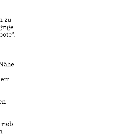
n zu
grige
bote“,
 Nähe
zdem
en
trieb
h