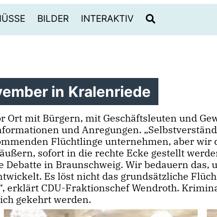
HÜSSE
BILDER
INTERAKTIV
vember in Kralenriede
or Ort mit Bürgern, mit Geschäftsleuten und G
Informationen und Anregungen. „Selbstverständlic
menden Flüchtlinge unternehmen, aber wir dür
äußern, sofort in die rechte Ecke gestellt wer
 Debatte in Braunschweig. Wir bedauern das, u
ckelt. Es löst nicht das grundsätzliche Flüchtl
“, erklärt CDU-Fraktionschef Wendroth. Krimina
pich gekehrt werden.