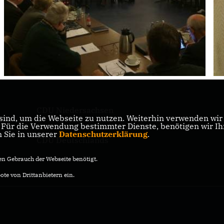
CDU Niedersachsen
ind, um die Webseite zu nutzen. Weiterhin verwenden wir D
ik
ür die Verwendung bestimmter Dienste, benötigen wir Ihre
n Sie in unserer
Datenschutzerklärung
.
CDU Deutschlands
n Gebrauch der Webseite benötigt.
te von Drittanbietern ein.