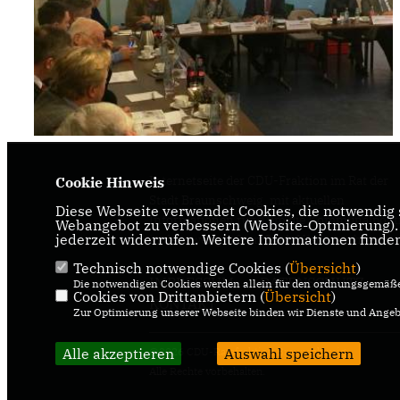
Internetseite der CDU-Fraktion im Rat der
Cookie Hinweis
Stadt Braunschweig, mit aktuellen
Diese Webseite verwendet Cookies, die notwendig s
Informationen rund um die Kommunalpolit
Webangebot zu verbessern (Website-Optmierung). F
jederzeit widerrufen. Weitere Informationen finde
in der zweitgrößten Stadt Niedersachsens.
Technisch notwendige Cookies (
Übersicht
)
IMPRESSUM
DATENSCHUTZ
Die notwendigen Cookies werden allein für den ordnungsgemäße
Cookies von Drittanbietern (
Übersicht
)
KONTAKT
Zur Optimierung unserer Webseite binden wir Dienste und Angebo
Alle akzeptieren
@2026 CDU-Ratsfraktion Braunschweig
Auswahl speichern
Alle Rechte vorbehalten.