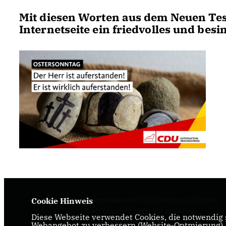
Mit diesen Worten aus dem Neuen Te
Internetseite ein friedvolles und besi
Internetseite der CDU-Fraktion im Rat der
Cookie Hinweis
Stadt Braunschweig, mit aktuellen
Diese Webseite verwendet Cookies, die notwendig s
Informationen rund um die Kommunalpolit
Webangebot zu verbessern (Website-Optmierung). F