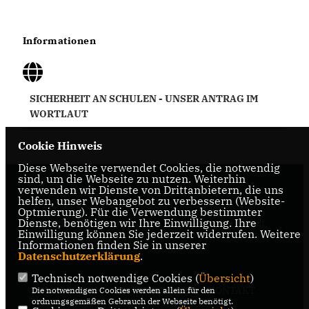
Informationen
SICHERHEIT AN SCHULEN - UNSER ANTRAG IM
WORTLAUT
Cookie Hinweis
Diese Webseite verwendet Cookies, die notwendig
sind, um die Webseite zu nutzen. Weiterhin
verwenden wir Dienste von Drittanbietern, die uns
Internetseite der CDU-Fraktion im Rat der Stadt
helfen, unser Webangebot zu verbessern (Website-
Braunschweig, mit aktuellen Informationen rund
Optmierung). Für die Verwendung bestimmter
Dienste, benötigen wir Ihre Einwilligung. Ihre
um die Kommunalpolitik in der zweitgrößten Stadt
Einwilligung können Sie jederzeit widerrufen. Weitere
Niedersachsens.
Informationen finden Sie in unserer
Datenschutzerklärung
.
Technisch notwendige Cookies (
Übersicht
)
IMPRESSUM
DATENSCHUTZ
KONTAKT
Die notwendigen Cookies werden allein für den
ordnungsgemäßen Gebrauch der Webseite benötigt.