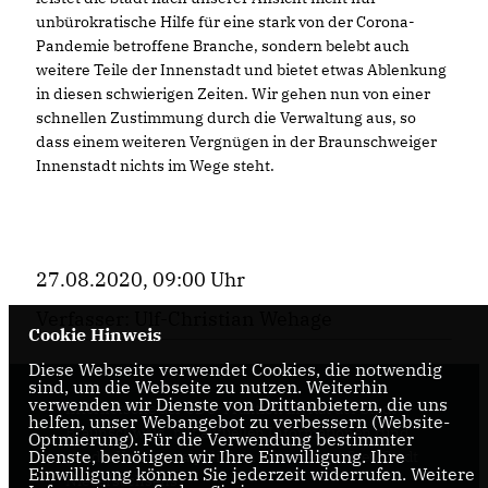
unbürokratische Hilfe für eine stark von der Corona-
Pandemie betroffene Branche, sondern belebt auch
weitere Teile der Innenstadt und bietet etwas Ablenkung
in diesen schwierigen Zeiten. Wir gehen nun von einer
schnellen Zustimmung durch die Verwaltung aus, so
dass einem weiteren Vergnügen in der Braunschweiger
Innenstadt nichts im Wege steht.
27.08.2020, 09:00 Uhr
Verfasser: Ulf-Christian Wehage
Cookie Hinweis
Diese Webseite verwendet Cookies, die notwendig
sind, um die Webseite zu nutzen. Weiterhin
verwenden wir Dienste von Drittanbietern, die uns
Internetseite der CDU-Fraktion im Rat der Stadt
helfen, unser Webangebot zu verbessern (Website-
Braunschweig, mit aktuellen Informationen rund
Optmierung). Für die Verwendung bestimmter
Dienste, benötigen wir Ihre Einwilligung. Ihre
um die Kommunalpolitik in der zweitgrößten Stadt
Einwilligung können Sie jederzeit widerrufen. Weitere
Niedersachsens.