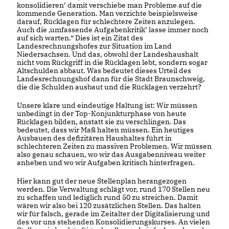
konsolidieren’ damit verschiebe man Probleme auf die
kommende Generation. Man verzichte beispielsweise
darauf, Rücklagen für schlechtere Zeiten anzulegen.
Auch die ‚umfassende Aufgabenkritik’ lasse immer noch
auf sich warten.“ Dies ist ein Zitat des
Landesrechnungshofes zur Situation im Land
Niedersachsen. Und das, obwohl der Landeshaushalt
nicht vom Rückgriff in die Rücklagen lebt, sondern sogar
Altschulden abbaut. Was bedeutet dieses Urteil des
Landesrechnungshof dann für die Stadt Braunschweig,
die die Schulden ausbaut und die Rücklagen verzehrt?
Unsere klare und eindeutige Haltung ist: Wir müssen
unbedingt in der Top-Konjunkturphase von heute
Rücklagen bilden, anstatt sie zu verschlingen. Das
bedeutet, dass wir Maß halten müssen. Ein heutiges
Ausbauen des defizitären Haushaltes führt in
schlechteren Zeiten zu massiven Problemen. Wir müssen
also genau schauen, wo wir das Ausgabenniveau weiter
anheben und wo wir Aufgaben kritisch hinterfragen.
Hier kann gut der neue Stellenplan herangezogen
werden. Die Verwaltung schlägt vor, rund 170 Stellen neu
zu schaffen und lediglich rund 50 zu streichen. Damit
wären wir also bei 120 zusätzlichen Stellen. Das halten
wir für falsch, gerade im Zeitalter der Digitalisierung und
des vor uns stehenden Konsolidierungskurses. An vielen