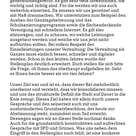
generationengerecht. Es gibt sehr viele Investitionen, die
wichtig und richtig sind. Für die werden wir uns auch
weiterhin einsetzen. Da müssen wir uns geordnet und
mit Maß dranmachen. Wir unterstützen zum Beispiel den
Ausbau der Ganztagsbetreuung und das
Schulsanierungsprogramm sowie die flächendeckende
Versorgung mit schnellem Internet. Es gilt also
abzuwägen, und zu schauen, wo welche Leistungen
ausgebaut werden und welche wir uns jetzt nicht
aufbürden sollten. Bei vollem Respekt der
Einzelleistungen unserer Verwaltung: Die Verwaltung als
Ganzes muss einfach besser, schneller und digitaler
werden. Schon in den letzten Jahren wurde der
Stellenplan deutlich erweitert. Doch stellen Sie sich bitte
die Frage, ob Ihnen das überhaupt aufgefallen ist. Geht
es Ihnen heute besser als vor vier Jahren?
Unser Ziel war und ist es, dass dieser Rat mehrheitlich
anerkennt und versteht, dass wir konsolidieren müssen
und uns das strukturelle Defizit die Stadt auf Dauer in die
Knie zwingt. Dieses Ziel haben wir allein durch unsere
Gespräche und den seinerzeit auch mit uns
ausformulierten Grundsatzbeschluss, der heute zur
Abstimmung steht, zumindest zum Teil erreicht.
Deswegen sagen wir an dieser Stelle nochmal danke.
Auch für die grundsätzlich konstruktiven und aufrechten
Gespräche mit SPD und Grünen. Was uns neben dem
Eingriff in den Stellenplan noch fehlt, ist eine konkrete