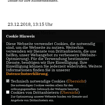
Danke für Ihre Aufmerksamkeit.
23.12.2018, 13:15 Uhr
Verfasser: Claas Merfort
Cookie Hinweis
Diese Webseite verwendet Cookies, die notwendig
sind, um die Webseite zu nutzen. Weiterhin
verwenden wir Dienste von Drittanbietern, die uns
Internetseite der CDU-Fraktion im Rat der Stadt
helfen, unser Webangebot zu verbessern (Website-
Braunschweig, mit aktuellen Informationen rund
Optmierung). Für die Verwendung bestimmter
Dienste, benötigen wir Ihre Einwilligung. Ihre
um die Kommunalpolitik in der zweitgrößten Stadt
Einwilligung können Sie jederzeit widerrufen. Weitere
Niedersachsens.
Informationen finden Sie in unserer
Datenschutzerklärung
.
Technisch notwendige Cookies (
Übersicht
)
IMPRESSUM
DATENSCHUTZ
KONTAKT
Die notwendigen Cookies werden allein für den
ordnungsgemäßen Gebrauch der Webseite benötigt.
Cookies von Drittanbietern (
Übersicht
)
CDU Niedersachsen
Zur Optimierung unserer Webseite binden wir Dienste und
Angebote von Drittanbietern ein.
CDU Deutschlands