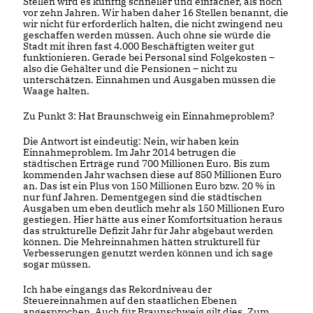
Stellen wird es künftig schneller und einfacher, als noch
vor zehn Jahren. Wir haben daher 16 Stellen benannt, die
wir nicht für erforderlich halten, die nicht zwingend neu
geschaffen werden müssen. Auch ohne sie würde die
Stadt mit ihren fast 4.000 Beschäftigten weiter gut
funktionieren. Gerade bei Personal sind Folgekosten –
also die Gehälter und die Pensionen – nicht zu
unterschätzen. Einnahmen und Ausgaben müssen die
Waage halten.
Zu Punkt 3: Hat Braunschweig ein Einnahmeproblem?
Die Antwort ist eindeutig: Nein, wir haben kein
Einnahmeproblem. Im Jahr 2014 betrugen die
städtischen Erträge rund 700 Millionen Euro. Bis zum
kommenden Jahr wachsen diese auf 850 Millionen Euro
an. Das ist ein Plus von 150 Millionen Euro bzw. 20 % in
nur fünf Jahren. Dementgegen sind die städtischen
Ausgaben um eben deutlich mehr als 150 Millionen Euro
gestiegen. Hier hätte aus einer Komfortsituation heraus
das strukturelle Defizit Jahr für Jahr abgebaut werden
können. Die Mehreinnahmen hätten strukturell für
Verbesserungen genutzt werden können und ich sage
sogar müssen.
Ich habe eingangs das Rekordniveau der
Steuereinnahmen auf den staatlichen Ebenen
angesprochen. Auch für Braunschweig gilt dies. Zum