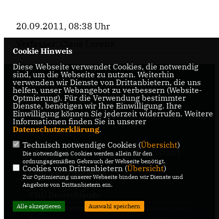
20.09.2011, 08:38 Uhr
Verfasser: Claus Lorenz
Cookie Hinweis
Diese Webseite verwendet Cookies, die notwendig
sind, um die Webseite zu nutzen. Weiterhin
verwenden wir Dienste von Drittanbietern, die uns
Internetseite der CDU-Fraktion im Rat der Stadt
helfen, unser Webangebot zu verbessern (Website-
Braunschweig, mit aktuellen Informationen rund
Optmierung). Für die Verwendung bestimmter
Dienste, benötigen wir Ihre Einwilligung. Ihre
um die Kommunalpolitik in der zweitgrößten Stadt
Einwilligung können Sie jederzeit widerrufen. Weitere
Niedersachsens.
Informationen finden Sie in unserer
Datenschutzerklärung
.
Technisch notwendige Cookies (
Übersicht
)
IMPRESSUM
DATENSCHUTZ
KONTAKT
Die notwendigen Cookies werden allein für den
ordnungsgemäßen Gebrauch der Webseite benötigt.
Cookies von Drittanbietern (
Übersicht
)
CDU Niedersachsen
Zur Optimierung unserer Webseite binden wir Dienste und
Angebote von Drittanbietern ein.
CDU Deutschlands
Alle akzeptieren
Auswahl speichern
@2026 CDU-Ratsfraktion
Realisation: Sharkness Media
Braunschweig
GmbH & Co. KG