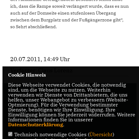
ich, dass die Rampe soweit verlängert wurde, dass es nun
auch auf der Domseite einen stufenlosen Übergang
zwischen dem Burgplatz und der Fußgängerzone gibt“,
so Sehrt abschließend.
20.07.2011, 14:49 Uhr
Verfasser: Claus Lorenz
Cookie Hinweis
Diese Webseite verwendet Cookies, die notwendig
sind, um die Webseite zu nutzen. Weiterhin
verwenden wir Dienste von Drittanbietern, die uns
Internetseite der CDU-Fraktion im Rat der Stadt
helfen, unser Webangebot zu verbessern (Website-
Braunschweig, mit aktuellen Informationen rund
Optmierung). Für die Verwendung bestimmter
Dienste, benötigen wir Ihre Einwilligung. Ihre
um die Kommunalpolitik in der zweitgrößten Stadt
Einwilligung können Sie jederzeit widerrufen. Weitere
Niedersachsens.
Informationen finden Sie in unserer
Datenschutzerklärung
.
Technisch notwendige Cookies (
Übersicht
)