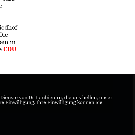
e
iedhof
Die
sen in
ie
CDU
ienste von Drittanbietern, die uns helfen, unser
 Einwilligung. Ihre Einwilligung können Sie