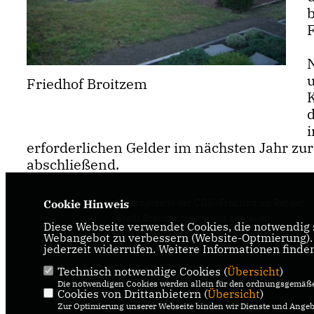
b
Friedhof Broitzem
i
erforderlichen Gelder im nächsten Jahr zu
abschließend.
Internetseite der CDU-Fraktion im Rat der
Cookie Hinweis
Stadt Braunschweig, mit aktuellen
Diese Webseite verwendet Cookies, die notwendig s
Informationen rund um die Kommunalpolit
Webangebot zu verbessern (Website-Optmierung). F
jederzeit widerrufen. Weitere Informationen finde
in der zweitgrößten Stadt Niedersachsens.
Technisch notwendige Cookies (
Übersicht
)
IMPRESSUM
DATENSCHUTZ
Die notwendigen Cookies werden allein für den ordnungsgemäße
Cookies von Drittanbietern (
Übersicht
)
KONTAKT
Zur Optimierung unserer Webseite binden wir Dienste und Angebo