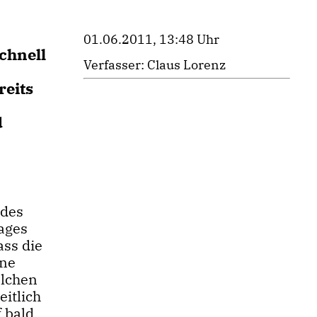
01.06.2011, 13:48 Uhr
schnell
Verfasser: Claus Lorenz
reits
d
 des
rages
ass die
ine
elchen
eitlich
 bald