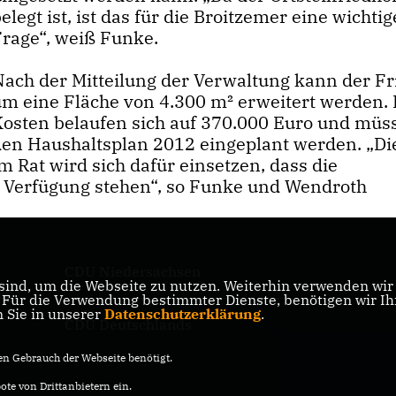
elegt ist, ist das für die Broitzemer eine wichtig
Frage“, weiß Funke.
Nach der Mitteilung der Verwaltung kann der Fr
um eine Fläche von 4.300 m² erweitert werden. 
Kosten belaufen sich auf 370.000 Euro und müs
den Haushaltsplan 2012 eingeplant werden. „D
m Rat wird sich dafür einsetzen, dass die
r Verfügung stehen“, so Funke und Wendroth
CDU Niedersachsen
ind, um die Webseite zu nutzen. Weiterhin verwenden wir D
ik
ür die Verwendung bestimmter Dienste, benötigen wir Ihre
n Sie in unserer
Datenschutzerklärung
.
CDU Deutschlands
n Gebrauch der Webseite benötigt.
te von Drittanbietern ein.