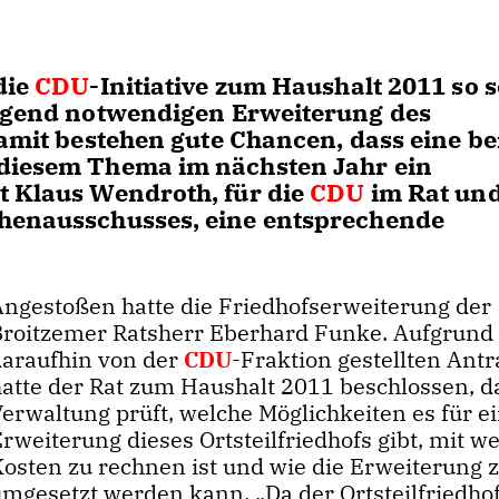
die
CDU
-Initiative zum Haushalt 2011 so 
ingend notwendigen Erweiterung des
Damit bestehen gute Chancen, dass eine be
 diesem Thema im nächsten Jahr ein
t Klaus Wendroth, für die
CDU
im Rat un
chenausschusses, eine entsprechende
Angestoßen hatte die Friedhofserweiterung der
Broitzemer Ratsherr Eberhard Funke. Aufgrund
daraufhin von der
CDU
-Fraktion gestellten Ant
hatte der Rat zum Haushalt 2011 beschlossen, d
erwaltung prüft, welche Möglichkeiten es für e
rweiterung dieses Ortsteilfriedhofs gibt, mit w
osten zu rechnen ist und wie die Erweiterung z
umgesetzt werden kann. „Da der Ortsteilfriedhof