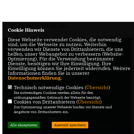
31.05.2010, 09:25 Uhr
Cookie Hinweis
Diese Webseite verwendet Cookies, die notwendig
sind, um die Webseite zu nutzen. Weiterhin
verwenden wir Dienste von Drittanbietern, die uns
Internetseite der CDU-Fraktion im Rat der Stadt
helfen, unser Webangebot zu verbessern (Website-
Braunschweig, mit aktuellen Informationen rund
Optmierung). Für die Verwendung bestimmter
Dienste, benötigen wir Ihre Einwilligung. Ihre
um die Kommunalpolitik in der zweitgrößten Stadt
Einwilligung können Sie jederzeit widerrufen. Weitere
Niedersachsens.
Informationen finden Sie in unserer
Datenschutzerklärung
.
Technisch notwendige Cookies (
Übersicht
)
IMPRESSUM
DATENSCHUTZ
KONTAKT
Die notwendigen Cookies werden allein für den
ordnungsgemäßen Gebrauch der Webseite benötigt.
Cookies von Drittanbietern (
Übersicht
)
CDU Niedersachsen
Zur Optimierung unserer Webseite binden wir Dienste und
Angebote von Drittanbietern ein.
CDU Deutschlands
Alle akzeptieren
Auswahl speichern
@2026 CDU-Ratsfraktion
Realisation: Sharkness Media
Braunschweig
GmbH & Co. KG