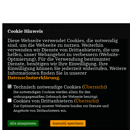
30.06.2009, 14:33 Uhr
Cookie Hinweis
Diese Webseite verwendet Cookies, die notwendig
sind, um die Webseite zu nutzen. Weiterhin
verwenden wir Dienste von Drittanbietern, die uns
Internetseite der CDU-Fraktion im Rat der Stadt
helfen, unser Webangebot zu verbessern (Website-
Braunschweig, mit aktuellen Informationen rund
Optmierung). Für die Verwendung bestimmter
Dienste, benötigen wir Ihre Einwilligung. Ihre
um die Kommunalpolitik in der zweitgrößten Stadt
Einwilligung können Sie jederzeit widerrufen. Weitere
Niedersachsens.
Informationen finden Sie in unserer
Datenschutzerklärung
.
Technisch notwendige Cookies (
Übersicht
)
IMPRESSUM
DATENSCHUTZ
KONTAKT
Die notwendigen Cookies werden allein für den
ordnungsgemäßen Gebrauch der Webseite benötigt.
Cookies von Drittanbietern (
Übersicht
)
CDU Niedersachsen
Zur Optimierung unserer Webseite binden wir Dienste und
Angebote von Drittanbietern ein.
CDU Deutschlands
Alle akzeptieren
Auswahl speichern
@2026 CDU-Ratsfraktion
Realisation: Sharkness Media